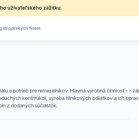
ho užívateľského zážitku.
 strojárskych firiem
lu a potrieb pre remeselníkov. Hlavná výrobná činniosť - - zá
duchých konštrukcii, výroba hliníkových odliatkov a ich opr
ín z dodaných súčiastok.