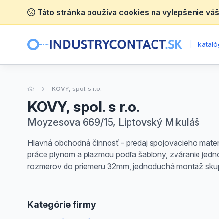
Táto stránka používa cookies na vylepšenie váš
|
katalóg
Úvodná stránka
KOVY, spol. s r.o.
KOVY, spol. s r.o.
Moyzesova 669/15, Liptovský Mikuláš
Hlavná obchodná činnosť - predaj spojovacieho materiá
práce plynom a plazmou podľa šablony, zváranie jedno
rozmerov do priemeru 32mm, jednoduchá montáž skup
Kategórie firmy