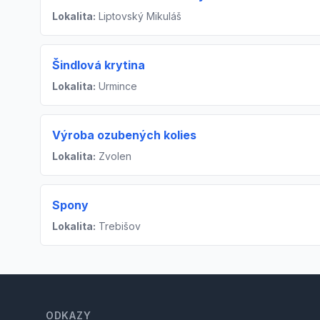
Lokalita:
Liptovský Mikuláš
Šindlová krytina
Lokalita:
Urmince
Výroba ozubených kolies
Lokalita:
Zvolen
Spony
Lokalita:
Trebišov
Footer
ODKAZY