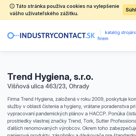
Táto stránka používa cookies na vylepšenie
Súh
vášho užívateľského zážitku.
|
katalóg strojár
firiem
Trend Hygiena, s.r.o.
Višňová ulica 463/23, Ohrady
Firma Trend Hygiena, založená v roku 2009, poskytuje k
služby v oblasti čistenia a hygieny, vrátane poradenstva pri
vypracovaní pandemických plánov a HACCP. Ponúka čisti
prostriedky vlastnej značky Trend, Tork, Sutter Professiona
ďalších renomovaných výrobcov. Okrem toho zabezpečuj
papierové produkty, zásobníky a dávkovače pre štandardn