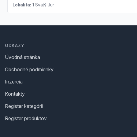
Lokalita:
1 Svätý Jur
Footer
ODKAZY
Úvodná stránka
Obchodné podmienky
Inzercia
Kontakty
Register kategórii
Register produktov