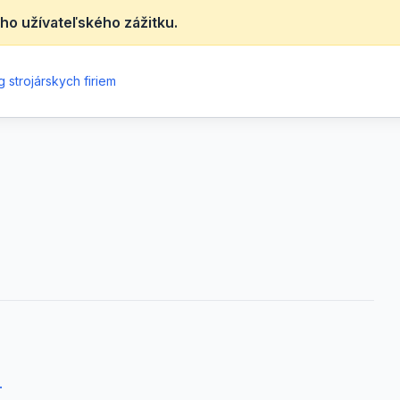
ho užívateľského zážitku.
 strojárskych firiem
.