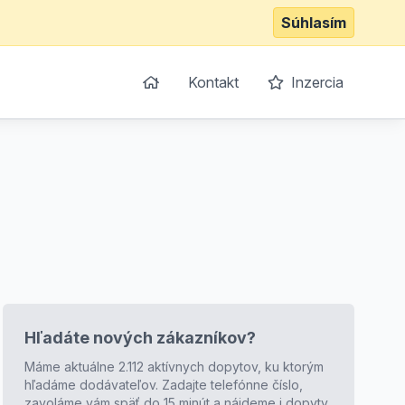
Súhlasím
Kontakt
Inzercia
Hľadáte nových zákazníkov?
Máme aktuálne 2.112 aktívnych dopytov, ku ktorým
hľadáme dodávateľov. Zadajte telefónne číslo,
zavoláme vám späť do 15 minút a nájdeme i dopyty