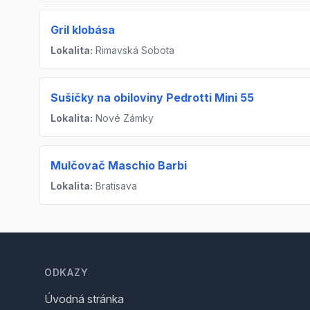
Gril klobása
Lokalita:
Rimavská Sobota
Sušičky na obiloviny Pedrotti Mini 55
Lokalita:
Nové Zámky
Mulčovač Maschio Barbi
Lokalita:
Bratisava
Footer
ODKAZY
Úvodná stránka