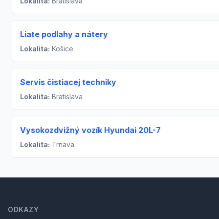
Lokalita:
Bratislava
Liate podlahy a nátery
Lokalita:
Košice
Servis čistiacej techniky
Lokalita:
Bratislava
Vysokozdvižný vozík Hyundai 20L-7
Lokalita:
Trnava
Footer
ODKAZY