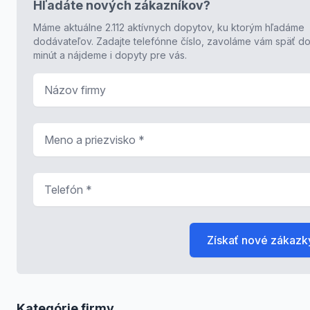
Hľadáte nových zákazníkov?
Máme aktuálne 2.112 aktívnych dopytov, ku ktorým hľadáme
dodávateľov. Zadajte telefónne číslo, zavoláme vám späť do
minút a nájdeme i dopyty pre vás.
Názov firmy
Meno a priezvisko
*
Telefón
*
Získať nové zákazk
Kategórie firmy