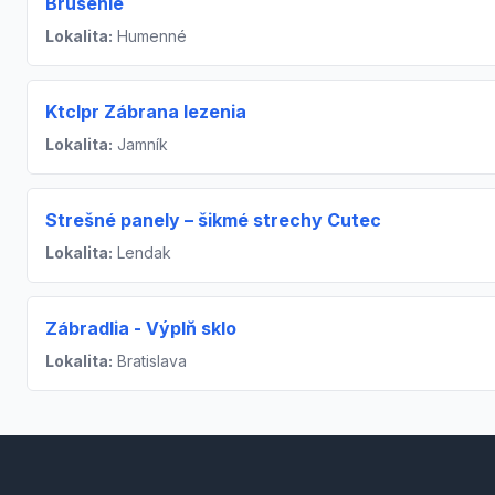
Brúsenie
Lokalita:
Humenné
Ktclpr Zábrana lezenia
Lokalita:
Jamník
Strešné panely – šikmé strechy Cutec
Lokalita:
Lendak
Zábradlia - Výplň sklo
Lokalita:
Bratislava
Footer