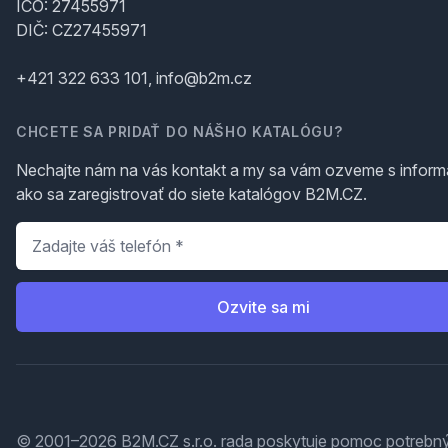
IČO: 27455971
DIČ: CZ27455971
+421 322 633 101, info@b2m.cz
CHCETE SA PRIDAŤ DO NÁŠHO KATALÓGU?
Nechajte nám na vás kontakt a my sa vám ozveme s inform
ako sa zaregistrovať do siete katalógov B2M.CZ.
Telefón
*
Ozvite sa mi
© 2001–2026 B2M.CZ s.r.o. rada
poskytuje pomoc
potrebný