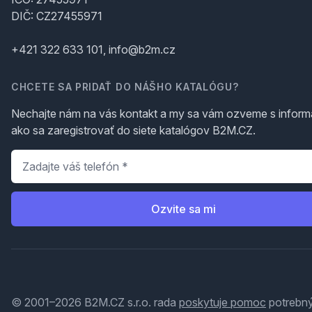
DIČ: CZ27455971
+421 322 633 101, info@b2m.cz
CHCETE SA PRIDAŤ DO NÁŠHO KATALÓGU?
Nechajte nám na vás kontakt a my sa vám ozveme s inform
ako sa zaregistrovať do siete katalógov B2M.CZ.
Telefón
*
Ozvite sa mi
© 2001–2026 B2M.CZ s.r.o. rada
poskytuje pomoc
potrebný