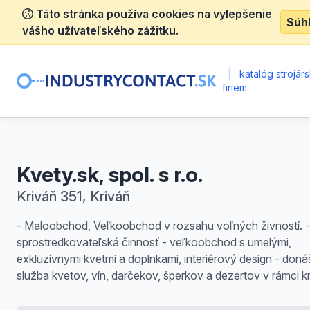
Táto stránka používa cookies na vylepšenie
Súh
vášho užívateľského zážitku.
|
katalóg strojár
firiem
Kvety.sk, spol. s r.o.
Kriváň 351, Kriváň
- Maloobchod, Veľkoobchod v rozsahu voľných živností. -
sprostredkovateľská činnosť - veľkoobchod s umelými,
exkluzívnymi kvetmi a doplnkami, interiérový design - don
služba kvetov, vín, darčekov, šperkov a dezertov v rámci kr