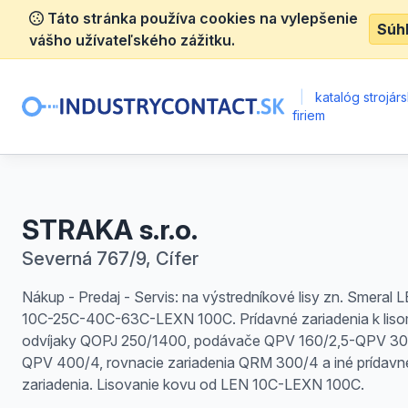
Táto stránka používa cookies na vylepšenie
Súh
vášho užívateľského zážitku.
|
katalóg strojár
firiem
STRAKA s.r.o.
Severná 767/9, Cífer
Nákup - Predaj - Servis: na výstredníkové lisy zn. Smeral 
10C-25C-40C-63C-LEXN 100C. Prídavné zariadenia k liso
odvíjaky QOPJ 250/1400, podávače QPV 160/2,5-QPV 3
QPV 400/4, rovnacie zariadenia QRM 300/4 a iné prídavn
zariadenia. Lisovanie kovu od LEN 10C-LEXN 100C.