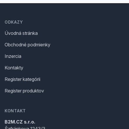
Footer
ODKAZY
Úvodná stránka
Obchodné podmienky
Inzercia
Kontakty
Register kategórii
Register produktov
KONTAKT
B2M.CZ s.r.o.
Šafránkova 1243/3