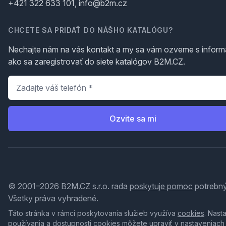
+421 322 633 101, info@b2m.cz
CHCETE SA PRIDAŤ DO NÁŠHO KATALÓGU?
Nechajte nám na vás kontakt a my sa vám ozveme s inform
ako sa zaregistrovať do siete katalógov B2M.CZ.
Telefón
*
Ozvite sa mi
© 2001–2026 B2M.CZ s.r.o. rada
poskytuje pomoc
potrebný
Všetky práva vyhradené.
Táto stránka v rámci poskytovania služieb využíva
cookies
. Nast
používania a dostupnosti cookies môžete upraviť v nastaveniach