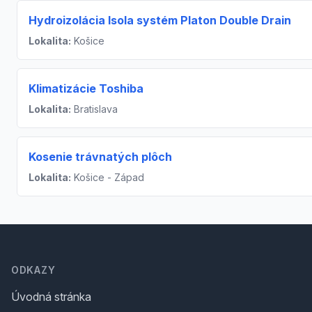
Hydroizolácia Isola systém Platon Double Drain
Lokalita:
Košice
Klimatizácie Toshiba
Lokalita:
Bratislava
Kosenie trávnatých plôch
Lokalita:
Košice - Západ
Footer
ODKAZY
Úvodná stránka