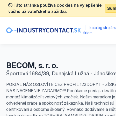
Táto stránka používa cookies na vylepšenie
Súh
vášho užívateľského zážitku.
|
katalóg strojár
firiem
BECOM, s. r. o.
Športová 1684/39, Dunajská Lužná - Jánošíko
POKIAĽ NÁS OSLOVÍTE CEZ PROFIL 123DOPYT - ZÍSK
NÁS NACENENIE ZADARMO!!! Ponúkame predaj a kvalitn
montáž klimatizácií svetových značiek. Našim meradlom je 
odvedenej práce a spokojnosť zákazníka. Naši technici sú
certifikovaní a odborne školený. Rovnako dodávame a inšt
tepelné čerpadlá zn TOSHIBA, SAMSUNG, DAIKIN za vý