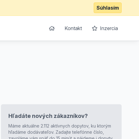
Súhlasím
Kontakt
Inzercia
Hľadáte nových zákazníkov?
Máme aktuálne 2.112 aktívnych dopytov, ku ktorým
hľadáme dodávateľov. Zadajte telefónne číslo,
zavoláme vám späť do 15 minút a nájdeme i dopyty