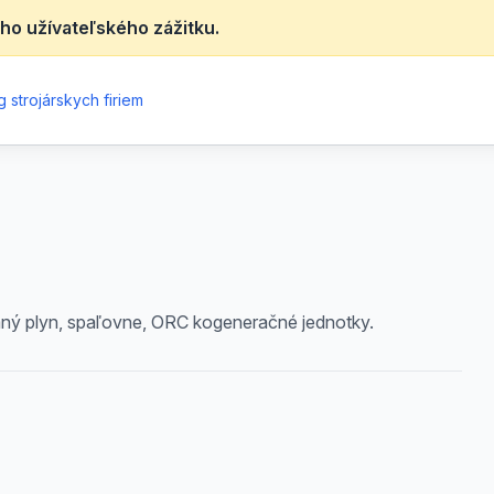
ho užívateľského zážitku.
 strojárskych firiem
mný plyn, spaľovne, ORC kogeneračné jednotky.