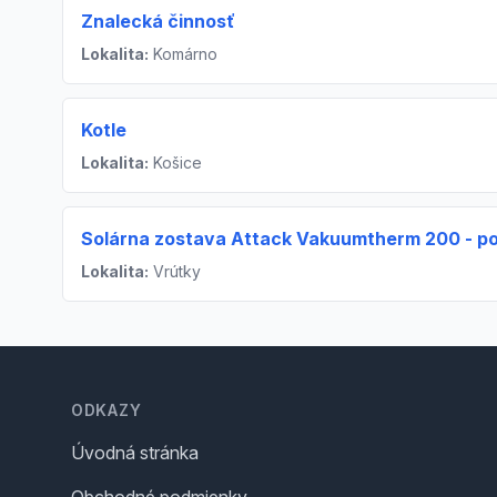
Znalecká činnosť
Lokalita:
Komárno
Kotle
Lokalita:
Košice
Solárna zostava Attack Vakuumtherm 200 - po
Lokalita:
Vrútky
Footer
ODKAZY
Úvodná stránka