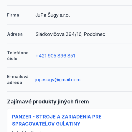
JuPa Šugy s.r.o.
Firma
Sládkovičova 394/16, Podolínec
Adresa
Telefónne
+421 905 896 851
číslo
E-mailová
jupasugy@gmail.com
adresa
Zajímavé produkty jiných firem
PANZER - STROJE A ZARIADENIA PRE
SPRACOVATEĹOV GUĹATINY