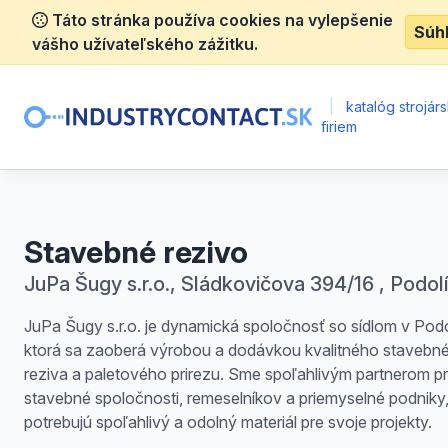
Táto stránka používa cookies na vylepšenie
Súh
vášho užívateľského zážitku.
|
katalóg strojár
firiem
Stavebné rezivo
JuPa Šugy s.r.o., Sládkovičova 394/16 , Podol
JuPa Šugy s.r.o. je dynamická spoločnosť so sídlom v Podo
ktorá sa zaoberá výrobou a dodávkou kvalitného stavebn
reziva a paletového prirezu. Sme spoľahlivým partnerom p
stavebné spoločnosti, remeselníkov a priemyselné podniky,
potrebujú spoľahlivý a odolný materiál pre svoje projekty.