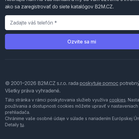
ako sa zaregistrovať do siete katalógov B2M.CZ.
Telefón
*
Ozvite sa mi
© 2001–2026 B2M.CZ s.r.o. rada
poskytuje pomoc
potrebný
Všetky práva vyhradené.
Táto stránka v rámci poskytovania služieb využíva
cookies
. Nast
používania a dostupnosti cookies môžete upraviť v nastaveniach
prehliadača.
Chránime vaše osobné údaje v súlade s nariadením Európskej Ú
Detaily
tu
.