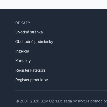
Footer
ODKAZY
Úvodná stránka
Obchodné podmienky
Inzercia
Kontakty
Register kategórii
Register produktov
© 2001–2026 B2M.CZ s.r.o. rada
poskytuje pomoc
po