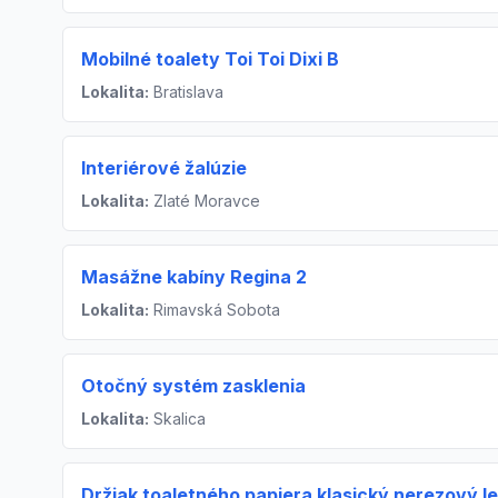
Mobilné toalety Toi Toi Dixi B
Lokalita:
Bratislava
Interiérové žalúzie
Lokalita:
Zlaté Moravce
Masážne kabíny Regina 2
Lokalita:
Rimavská Sobota
Otočný systém zasklenia
Lokalita:
Skalica
Držiak toaletného papiera klasický nerezový le