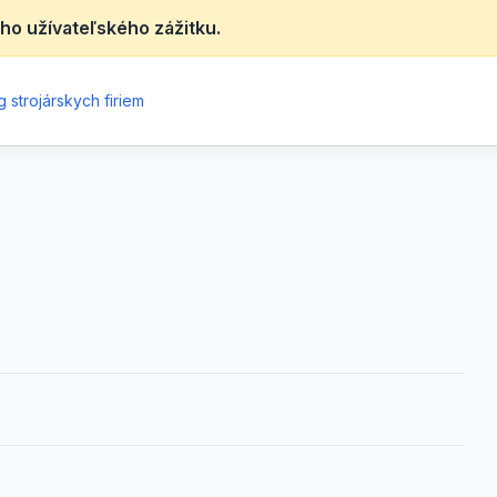
ho užívateľského zážitku.
 strojárskych firiem