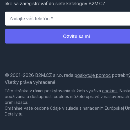
ako sa zaregistrovať do siete katalógov B2M.CZ.
Telefón
*
Ozvite sa mi
© 2001–2026 B2M.CZ s.r.o. rada
poskytuje pomoc
potrebný
Všetky práva vyhradené.
Táto stránka v rámci poskytovania služieb využíva
cookies
. Nast
používania a dostupnosti cookies môžete upraviť v nastaveniach
prehliadača.
Chránime vaše osobné údaje v súlade s nariadením Európskej Ú
Detaily
tu
.