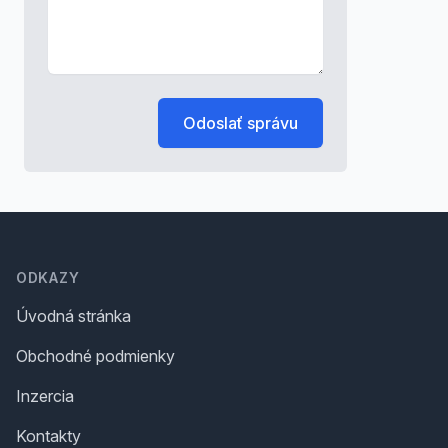
Odoslať správu
Footer
ODKAZY
Úvodná stránka
Obchodné podmienky
Inzercia
Kontakty