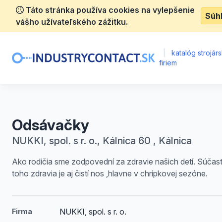
Táto stránka používa cookies na vylepšenie
Súh
vášho užívateľského zážitku.
|
katalóg strojár
firiem
Odsávačky
NUKKI, spol. s r. o., Kálnica 60 , Kálnica
Ako rodičia sme zodpovední za zdravie našich detí. Súčas
toho zdravia je aj čistí nos ,hlavne v chrípkovej sezóne.
NUKKI, spol. s r. o.
Firma