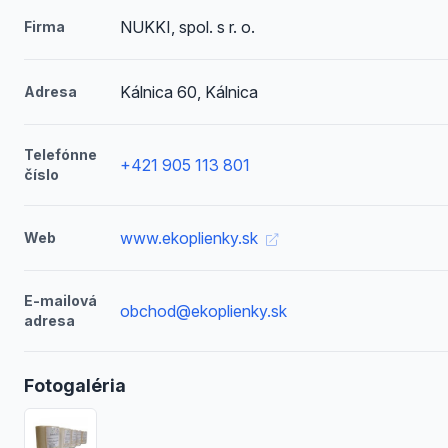
NUKKI, spol. s r. o.
Firma
Kálnica 60, Kálnica
Adresa
Telefónne
+421 905 113 801
číslo
www.ekoplienky.sk
Web
E-mailová
obchod@ekoplienky.sk
adresa
Fotogaléria