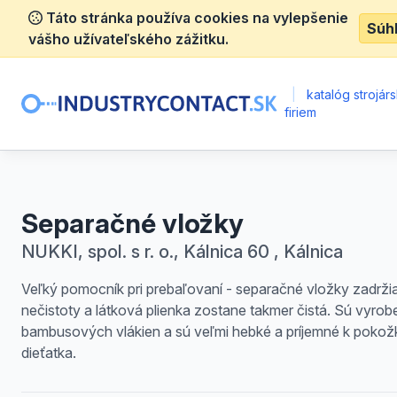
Táto stránka používa cookies na vylepšenie
Súh
vášho užívateľského zážitku.
|
katalóg strojár
firiem
Separačné vložky
NUKKI, spol. s r. o., Kálnica 60 , Kálnica
Veľký pomocník pri prebaľovaní - separačné vložky zadrži
nečistoty a látková plienka zostane takmer čistá. Sú vyrob
bambusových vlákien a sú veľmi hebké a príjemné k pokož
dieťatka.