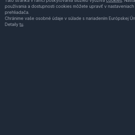
Táto stránka v rámci poskytovania služieb využíva
cookies
. Nast
používania a dostupnosti cookies môžete upraviť v nastaveniach
prehliadača.
Chránime vaše osobné údaje v súlade s nariadením Európskej Ú
Detaily
tu
.