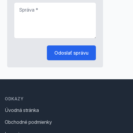
Správa
*
Odoslať správu
Footer
ODKAZY
Úvodná stránka
Obchodné podmienky