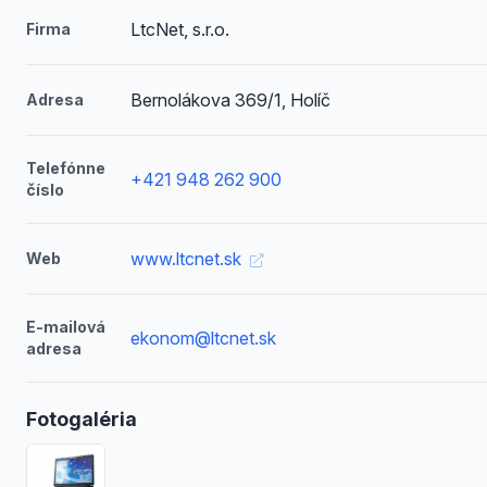
LtcNet, s.r.o.
Firma
Bernolákova 369/1, Holíč
Adresa
Telefónne
+421 948 262 900
číslo
www.ltcnet.sk
Web
E-mailová
ekonom@ltcnet.sk
adresa
Fotogaléria