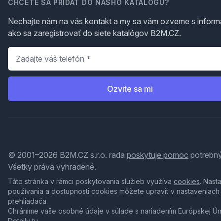
CHCETE SA PRIDAŤ DO NÁŠHO KATALÓGU?
Nechajte nám na vás kontakt a my sa vám ozveme s inform
ako sa zaregistrovať do siete katalógov B2M.CZ.
Telefón
*
Ozvite sa mi
© 2001–2026 B2M.CZ s.r.o. rada
poskytuje pomoc
potrebný
Všetky práva vyhradené.
Táto stránka v rámci poskytovania služieb využíva
cookies
. Nast
používania a dostupnosti cookies môžete upraviť v nastaveniach
prehliadača.
Chránime vaše osobné údaje v súlade s nariadením Európskej Ú
Detaily
tu
.