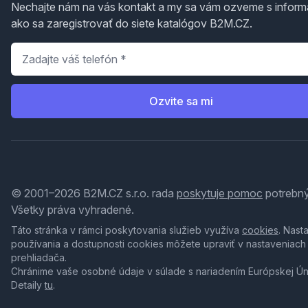
Nechajte nám na vás kontakt a my sa vám ozveme s inform
ako sa zaregistrovať do siete katalógov B2M.CZ.
Telefón
*
Ozvite sa mi
© 2001–2026 B2M.CZ s.r.o. rada
poskytuje pomoc
potrebný
Všetky práva vyhradené.
Táto stránka v rámci poskytovania služieb využíva
cookies
. Nast
používania a dostupnosti cookies môžete upraviť v nastaveniach
prehliadača.
Chránime vaše osobné údaje v súlade s nariadením Európskej Ú
Detaily
tu
.