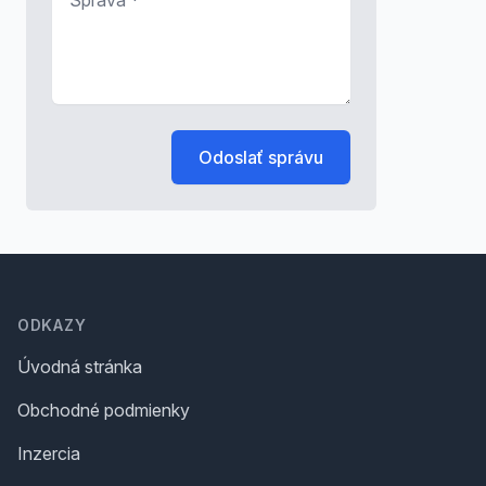
Odoslať správu
Footer
ODKAZY
Úvodná stránka
Obchodné podmienky
Inzercia