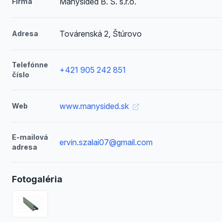
Manysided B. S. s.r.o.
Firma
Továrenská 2, Štúrovo
Adresa
Telefónne
+421 905 242 851
číslo
www.manysided.sk
Web
E-mailová
ervin.szalai07@gmail.com
adresa
Fotogaléria