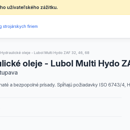
ho užívateľského zážitku.
 strojárskych firiem
Hydraulické oleje - Lubol Multi Hydo ZAF 32, 46, 68
ické oleje - Lubol Multi Hydo Z
tupava
čnaté a bezpopolné prísady. Spĺňajú požiadavky ISO 6743/4,
.