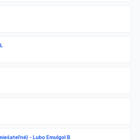
 L
iešateľné) - Lubo Emulgol B