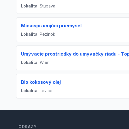
Lokalita:
Stupava
Mäsospracujúci priemysel
Lokalita:
Pezinok
Umývacie prostriedky do umývačky riadu - Top
Lokalita:
Wien
Bio kokosový olej
Lokalita:
Levice
Footer
ODKAZY