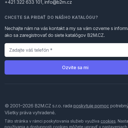
+421 322 633 101, info@b2m.cz
CHCETE SA PRIDAŤ DO NÁŠHO KATALÓGU?
Nechajte nám na vás kontakt a my sa vám ozveme s inform
ako sa zaregistrovať do siete katalógov B2M.CZ.
Telefón
*
Ozvite sa mi
© 2001–2026 B2M.CZ s.r.o. rada
poskytuje pomoc
potrebný
Všetky práva vyhradené.
Táto stránka v rámci poskytovania služieb využíva
cookies
. Nast
používania a dostupnosti cookies môžete upraviť v nastaveniach