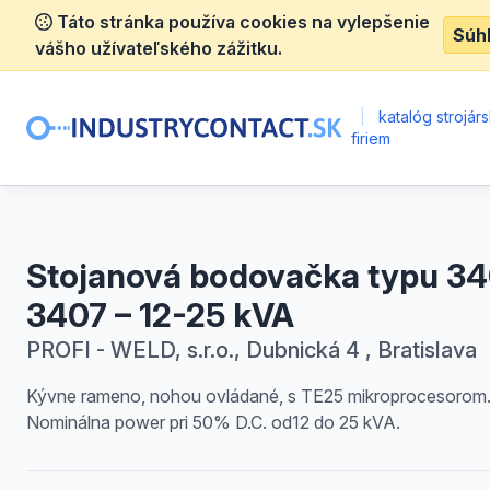
Táto stránka používa cookies na vylepšenie
Súh
vášho užívateľského zážitku.
|
katalóg strojár
firiem
Stojanová bodovačka typu 34
3407 – 12-25 kVA
PROFI - WELD, s.r.o., Dubnická 4 , Bratislava
Kývne rameno, nohou ovládané, s TE25 mikroprocesorom
Nominálna power pri 50% D.C. od12 do 25 kVA.