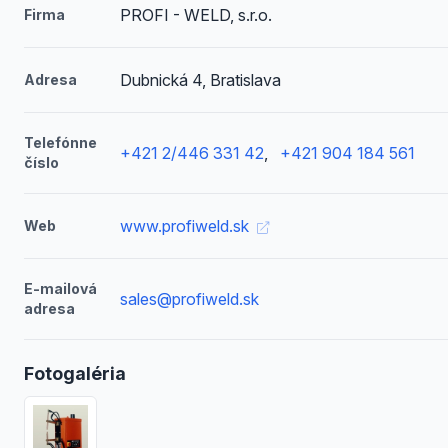
PROFI - WELD, s.r.o.
Firma
Dubnická 4, Bratislava
Adresa
Telefónne
+421 2/446 331 42
,
+421 904 184 561
číslo
www.profiweld.sk
Web
E-mailová
sales@profiweld.sk
adresa
Fotogaléria