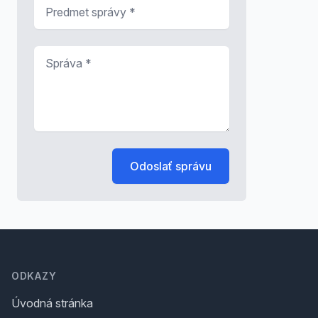
Predmet správy
*
Správa
*
Odoslať správu
Footer
ODKAZY
Úvodná stránka