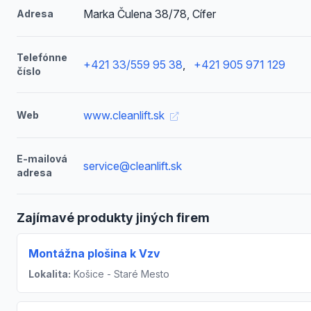
Marka Čulena 38/78, Cífer
Adresa
Telefónne
+421 33/559 95 38
,
+421 905 971 129
číslo
www.cleanlift.sk
Web
E-mailová
service@cleanlift.sk
adresa
Zajímavé produkty jiných firem
Montážna plošina k Vzv
Lokalita:
Košice - Staré Mesto