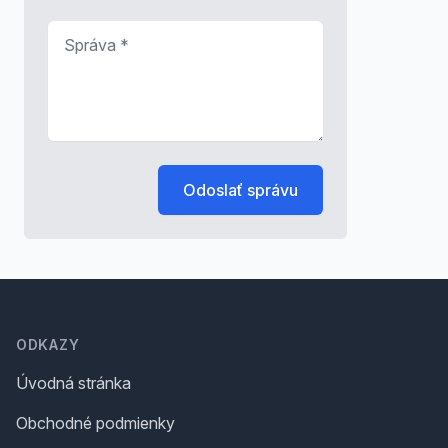
Správa
*
Odoslať správu
Footer
ODKAZY
Úvodná stránka
Obchodné podmienky