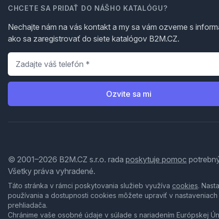
CHCETE SA PRIDAŤ DO NÁŠHO KATALÓGU?
Nechajte nám na vás kontakt a my sa vám ozveme s inform
ako sa zaregistrovať do siete katalógov B2M.CZ.
Telefón
*
Ozvite sa mi
© 2001–2026 B2M.CZ s.r.o. rada
poskytuje pomoc
potrebný
Všetky práva vyhradené.
Táto stránka v rámci poskytovania služieb využíva
cookies
. Nast
používania a dostupnosti cookies môžete upraviť v nastaveniach
prehliadača.
Chránime vaše osobné údaje v súlade s nariadením Európskej Ú