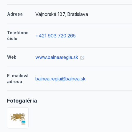
Vajnorská 137, Bratislava
Adresa
Telefónne
+421 903 720 265
číslo
www.balnearegia.sk
Web
E-mailová
balnea.regia@balnea.sk
adresa
Fotogaléria