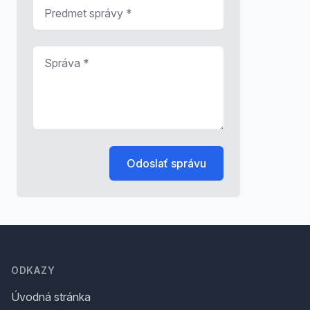
Predmet správy
*
Správa
*
Odoslať správu
Footer
ODKAZY
Úvodná stránka