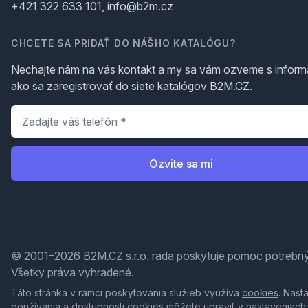
+421 322 633 101, info@b2m.cz
CHCETE SA PRIDAŤ DO NÁŠHO KATALÓGU?
Nechajte nám na vás kontakt a my sa vám ozveme s inform
ako sa zaregistrovať do siete katalógov B2M.CZ.
Telefón
*
Ozvite sa mi
© 2001–2026 B2M.CZ s.r.o. rada
poskytuje pomoc
potrebný
Všetky práva vyhradené.
Táto stránka v rámci poskytovania služieb využíva
cookies
. Nast
používania a dostupnosti cookies môžete upraviť v nastaveniach