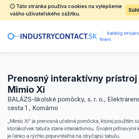
Táto stránka používa cookies na vylepšenie
Súh
vášho užívateľského zážitku.
|
katalóg strojár
firiem
Prenosný interaktívny prístroj
Mimio Xi
BALÁZS-školské pomôcky, s. r. o., Elektráren
cesta 1 , Komárno
„Mimio Xi“ je prenosná učebná pomôcka, ktorej použitím s
ktorákoľvek tabuľa stane interaktívnou. Svojimi príľnavými
je ľahko a rýchlo pripevniteľná na obyčajnú tabuľu.