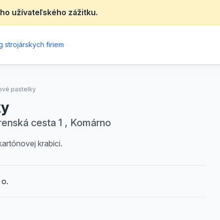
ho užívateľského zážitku.
 strojárskych firiem
ové pastelky
ky
renská cesta 1 , Komárno
artónovej krabici.
 o.