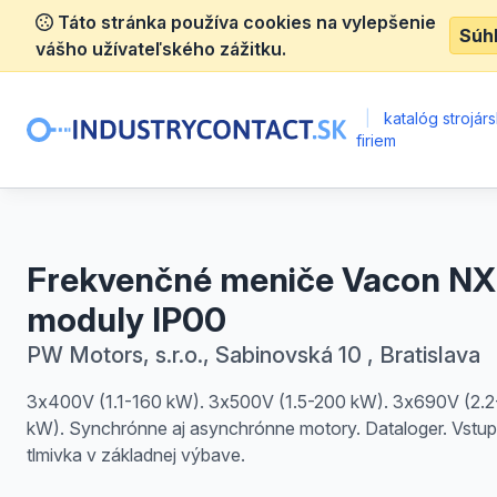
Táto stránka používa cookies na vylepšenie
Súh
vášho užívateľského zážitku.
|
katalóg strojár
firiem
Frekvenčné meniče Vacon NX
moduly IP00
PW Motors, s.r.o., Sabinovská 10 , Bratislava
3x400V (1.1-160 kW). 3x500V (1.5-200 kW). 3x690V (2.2
kW). Synchrónne aj asynchrónne motory. Dataloger. Vstu
tlmivka v základnej výbave.