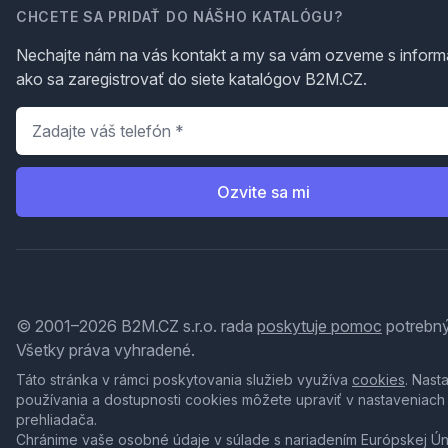
CHCETE SA PRIDAŤ DO NÁŠHO KATALÓGU?
Nechajte nám na vás kontakt a my sa vám ozveme s inform
ako sa zaregistrovať do siete katalógov B2M.CZ.
Telefón
*
Ozvite sa mi
© 2001–2026 B2M.CZ s.r.o. rada
poskytuje pomoc
potrebný
Všetky práva vyhradené.
Táto stránka v rámci poskytovania služieb využíva
cookies
. Nast
používania a dostupnosti cookies môžete upraviť v nastaveniach
prehliadača.
Chránime vaše osobné údaje v súlade s nariadením Európskej Ú