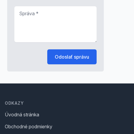
Správa
*
Odoslať správu
Footer
ODKAZY
Úvodná stránka
Obchodné podmienky