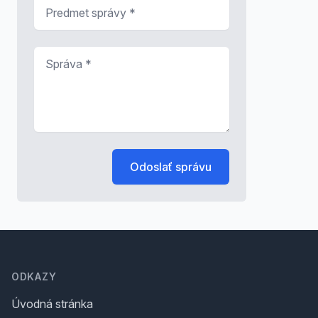
Predmet správy
*
Správa
*
Odoslať správu
Footer
ODKAZY
Úvodná stránka