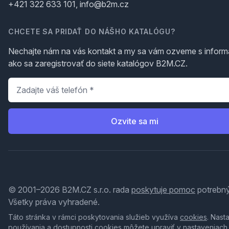
+421 322 633 101, info@b2m.cz
CHCETE SA PRIDAŤ DO NÁŠHO KATALÓGU?
Nechajte nám na vás kontakt a my sa vám ozveme s inform
ako sa zaregistrovať do siete katalógov B2M.CZ.
Telefón
*
Ozvite sa mi
© 2001–2026 B2M.CZ s.r.o. rada
poskytuje pomoc
potrebný
Všetky práva vyhradené.
Táto stránka v rámci poskytovania služieb využíva
cookies
. Nast
používania a dostupnosti cookies môžete upraviť v nastaveniach