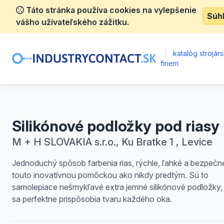
Táto stránka používa cookies na vylepšenie
Súh
vášho užívateľského zážitku.
|
katalóg strojár
firiem
Silikónové podložky pod riasy
M + H SLOVAKIA s.r.o., Ku Bratke 1 , Levice
Jednoduchý spôsob farbenia rias, rýchle, ľahké a bezpečn
touto inovatívnou pomôckou ako nikdy predtým. Sú to
samolepiace nešmykľavé extra jemné silikónové podložky,
sa perfektne prispôsobia tvaru každého oka.