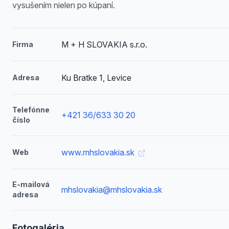
vysušením nielen po kúpaní.
M + H SLOVAKIA s.r.o.
Firma
Ku Bratke 1, Levice
Adresa
Telefónne
+421 36/633 30 20
číslo
www.mhslovakia.sk
Web
E-mailová
mhslovakia@mhslovakia.sk
adresa
Fotogaléria