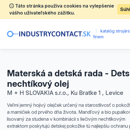
Táto stránka používa cookies na vylepšenie
Súh
vášho užívateľského zážitku.
|
katalóg strojár
firiem
Materská a detská rada - Det
nechtíkový olej
M + H SLOVAKIA s.r.o., Ku Bratke 1 , Levice
Veľmi jemný hojivý olejček určený na starostlivosť o pokož
a mamičiek od prvého dňa života. Mandľový a bio pupalkov
lisovaný za studena v kombinácii s liečivým nechtíkovým
extraktom poskytujú detskej pokožke tú najlepšiu ochranu 