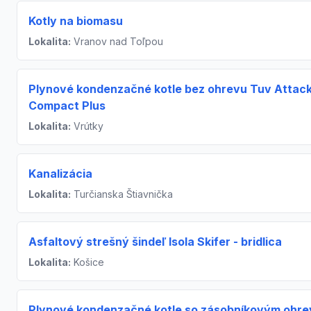
Kotly na biomasu
Lokalita:
Vranov nad Toľpou
Plynové kondenzačné kotle bez ohrevu Tuv Attack
Compact Plus
Lokalita:
Vrútky
Kanalizácia
Lokalita:
Turčianska Štiavnička
Asfaltový strešný šindeľ Isola Skifer - bridlica
Lokalita:
Košice
Plynové kondenzačné kotle so zásobníkovým ohr