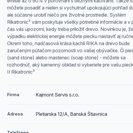
emisie až o 90% v porovnaní s bežnými kachľami. Takže s
môžete posadiť a nielen si vychutnať upokojujúci pohľad do
ale súčasne urobiť niečo pre životné prostredie. Systém
Rikatronic³ vám poskytuje všetky potrebné informácie a v 
čas vás upozorní, kedy treba priložiť drevo. Novinkou je, že
výpadku elektrickej energie môžete piecku nastaviť aj ručne
Okrem toho, nadčasová krása kachlí RIKA na drevo bude
zaručeným pútačom pozornosti vo vašej obývačke. Či pi
(sand stone) alebo mastenec (soap stone) - môžete sa
rozhodnúť, aký kamenný obklad si vyberiete pre vašu pie
II Rikatronic³
Kajmont Servis s.r.o.
Firma
Pletiarska 12/A, Banská Štiavnica
Adresa
Telefónne