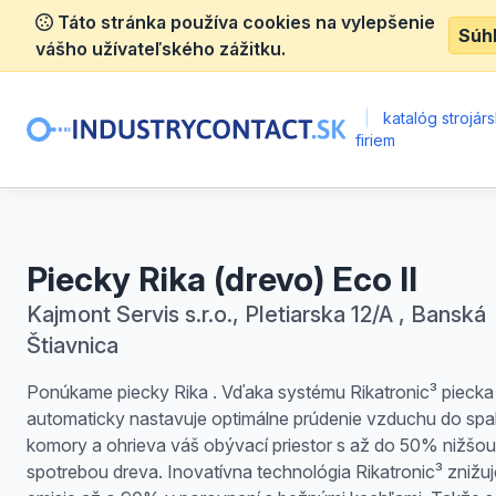
Táto stránka používa cookies na vylepšenie
Súh
vášho užívateľského zážitku.
|
katalóg strojár
firiem
Piecky Rika (drevo) Eco II
Kajmont Servis s.r.o., Pletiarska 12/A , Banská
Štiavnica
Ponúkame piecky Rika . Vďaka systému Rikatronic³ piecka
automaticky nastavuje optimálne prúdenie vzduchu do spa
komory a ohrieva váš obývací priestor s až do 50% nižšou
spotrebou dreva. Inovatívna technológia Rikatronic³ znižuj