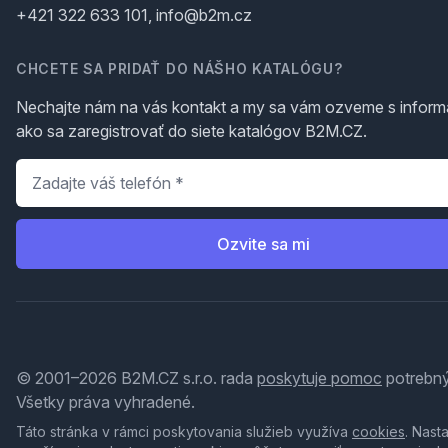
+421 322 633 101, info@b2m.cz
CHCETE SA PRIDAŤ DO NÁŠHO KATALÓGU?
Nechajte nám na vás kontakt a my sa vám ozveme s inform
ako sa zaregistrovať do siete katalógov B2M.CZ.
Telefón
*
Ozvite sa mi
© 2001–2026 B2M.CZ s.r.o. rada
poskytuje pomoc
potrebný
Všetky práva vyhradené.
Táto stránka v rámci poskytovania služieb využíva
cookies
. Nast