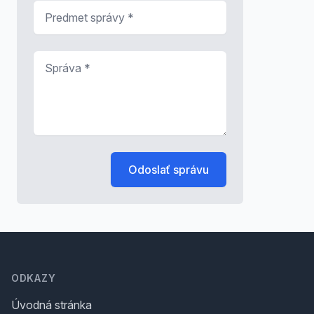
Predmet správy
*
Správa
*
Odoslať správu
Footer
ODKAZY
Úvodná stránka