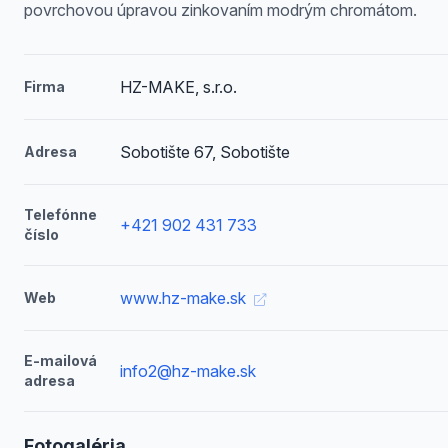
povrchovou úpravou zinkovaním modrým chromátom.
HZ-MAKE, s.r.o.
Firma
Sobotište 67, Sobotište
Adresa
Telefónne
+421 902 431 733
číslo
www.hz-make.sk
Web
E-mailová
info2@hz-make.sk
adresa
Fotogaléria