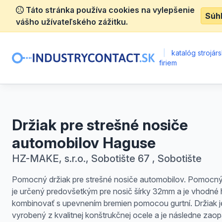
Táto stránka používa cookies na vylepšenie
Súh
vášho užívateľského zážitku.
|
katalóg strojár
firiem
Držiak pre strešné nosiče
automobilov Haguse
HZ-MAKE, s.r.o., Sobotište 67 , Sobotište
Pomocný držiak pre strešné nosiče automobilov. Pomocný
je určený predovšetkým pre nosič šírky 32mm a je vhodné
kombinovať s upevnením bremien pomocou gurtní. Držiak j
vyrobený z kvalitnej konštrukčnej ocele a je následne zao