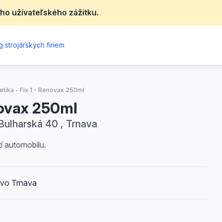
ho užívateľského zážitku.
 strojárskych firiem
tika - Fix 1 - Renovax 250ml
novax 250ml
ulharská 40 , Trnava
í automobilu.
vo Trnava