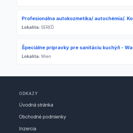
Profesionálna autokozmetika/ autochémia/. Ko
Lokalita:
SEREĎ
Špeciálne prípravky pre sanitáciu kuchýň - Wa
Lokalita:
Wien
Footer
ODKAZY
Úvodná stránka
Obchodné podmienky
Inzercia