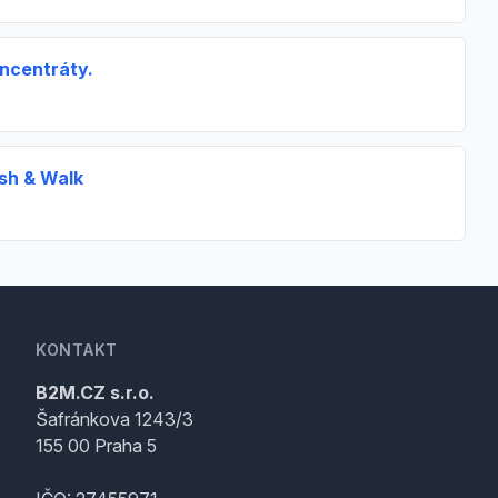
ncentráty.
sh & Walk
KONTAKT
B2M.CZ s.r.o.
Šafránkova 1243/3
155 00 Praha 5