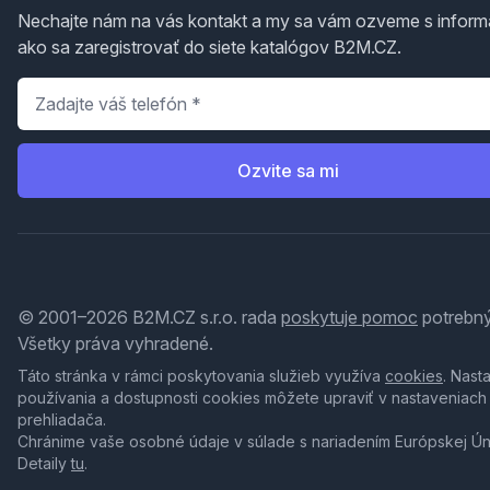
Nechajte nám na vás kontakt a my sa vám ozveme s inform
ako sa zaregistrovať do siete katalógov B2M.CZ.
Telefón
*
Ozvite sa mi
© 2001–2026 B2M.CZ s.r.o. rada
poskytuje pomoc
potrebný
Všetky práva vyhradené.
Táto stránka v rámci poskytovania služieb využíva
cookies
. Nast
používania a dostupnosti cookies môžete upraviť v nastaveniach
prehliadača.
Chránime vaše osobné údaje v súlade s nariadením Európskej Ú
Detaily
tu
.