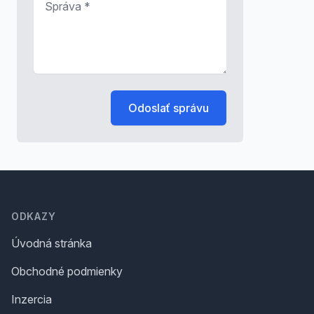
Odoslať správu
Footer
ODKAZY
Úvodná stránka
Obchodné podmienky
Inzercia