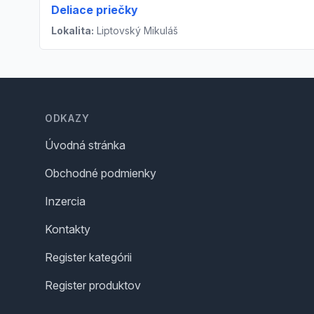
Deliace priečky
Lokalita:
Liptovský Mikuláš
Footer
ODKAZY
Úvodná stránka
Obchodné podmienky
Inzercia
Kontakty
Register kategórii
Register produktov