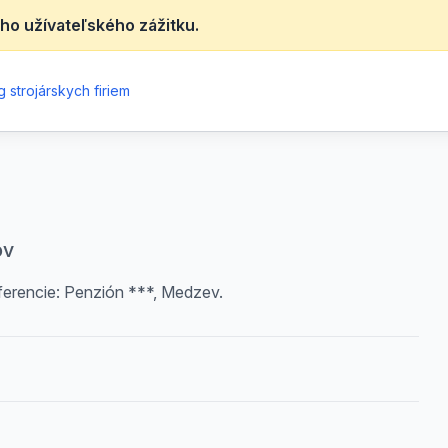
ho užívateľského zážitku.
 strojárskych firiem
ov
ferencie: Penzión ***, Medzev.