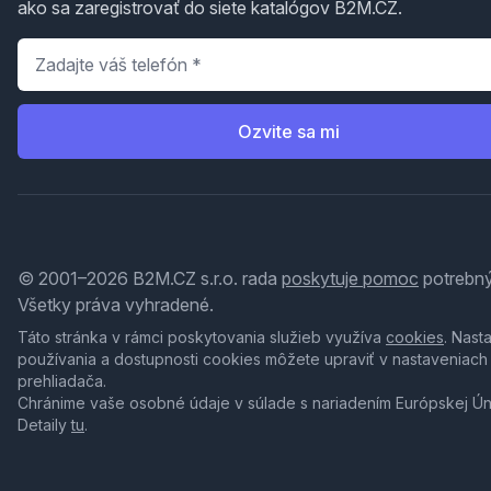
ako sa zaregistrovať do siete katalógov B2M.CZ.
Telefón
*
Ozvite sa mi
© 2001–2026 B2M.CZ s.r.o. rada
poskytuje pomoc
potrebný
Všetky práva vyhradené.
Táto stránka v rámci poskytovania služieb využíva
cookies
. Nast
používania a dostupnosti cookies môžete upraviť v nastaveniach
prehliadača.
Chránime vaše osobné údaje v súlade s nariadením Európskej Ú
Detaily
tu
.