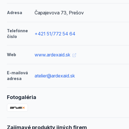
Čapajevova 73, Prešov
Adresa
Telefónne
+421 51/772 54 64
číslo
www.ardexaid.sk
Web
E-mailová
atelier@ardexaid.sk
adresa
Fotogaléria
Zajímavé produkty jiných firem