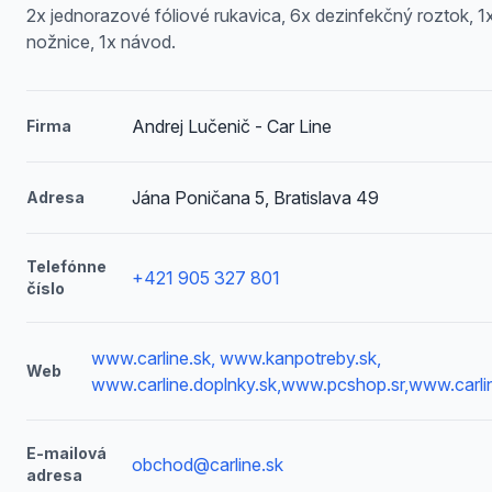
2x jednorazové fóliové rukavica, 6x dezinfekčný roztok, 1
nožnice, 1x návod.
Andrej Lučenič - Car Line
Firma
Jána Poničana 5, Bratislava 49
Adresa
Telefónne
+421 905 327 801
číslo
www.carline.sk, www.kanpotreby.sk,
Web
www.carline.doplnky.sk,www.pcshop.sr,www.carli
E-mailová
obchod@carline.sk
adresa