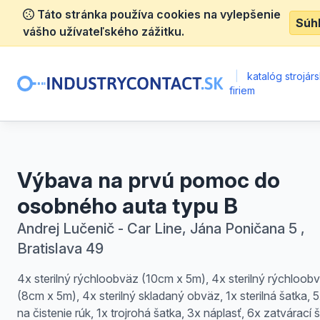
Táto stránka používa cookies na vylepšenie
Súh
vášho užívateľského zážitku.
|
katalóg strojár
firiem
Výbava na prvú pomoc do
osobného auta typu B
Andrej Lučenič - Car Line, Jána Poničana 5 ,
Bratislava 49
4x sterilný rýchloobväz (10cm x 5m), 4x sterilný rýchloob
(8cm x 5m), 4x sterilný skladaný obväz, 1x sterilná šatka, 
na čistenie rúk, 1x trojrohá šatka, 3x náplasť, 6x zatvárací š