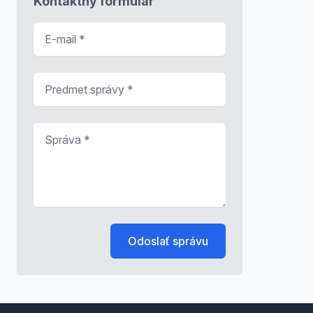
Kontaktný formulár
E-mail
*
Predmet správy
*
Správa
*
Odoslať správu
Footer