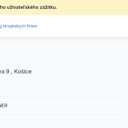
ho užívateľského zážitku.
 strojárskych firiem
a 9 , Košice
TNER