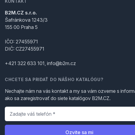
KONTAKT
B2M.CZ s.r.o.
Šafránkova 1243/3
155 00 Praha 5
IČO: 27455971
DIČ: CZ27455971
+421 322 633 101, info@b2m.cz
CHCETE SA PRIDAŤ DO NÁŠHO KATALÓGU?
Nechajte nám na vás kontakt a my sa vám ozveme s inform
ako sa zaregistrovať do siete katalógov B2M.CZ.
Telefón
*
Ozvite sa mi