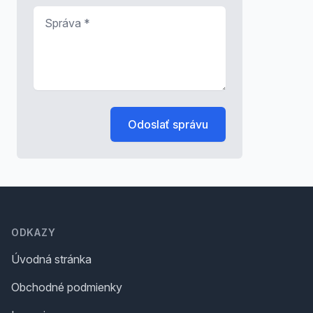
Správa
*
Odoslať správu
Footer
ODKAZY
Úvodná stránka
Obchodné podmienky