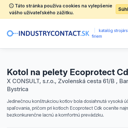
Táto stránka používa cookies na vylepšenie
Súh
vášho užívateľského zážitku.
|
katalóg strojár
firiem
Kotol na pelety Ecoprotect C
X CONSULT, s.r.o., Zvolenská cesta 61/B , Ba
Bystrica
Jedinečnou konštrukciou kotlov bola dosiahnutá vysoká ú
spaľovania, pričom pri kotloch Ecoprotect Cdk oceníte naj
bezkonkurenčne lacnú a komfortnú prevádzku.