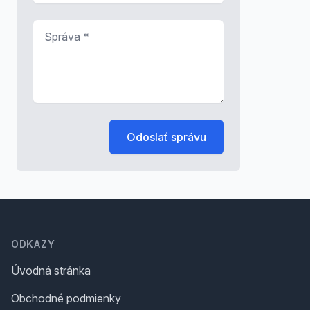
Správa
*
Odoslať správu
Footer
ODKAZY
Úvodná stránka
Obchodné podmienky