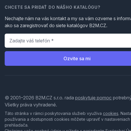
CHCETE SA PRIDAŤ DO NÁŠHO KATALÓGU?
Nechajte nám na vás kontakt a my sa vám ozveme s inform
ako sa zaregistrovať do siete katalógov B2M.CZ.
Telefón
*
Ozvite sa mi
© 2001–2026 B2M.CZ s.r.o. rada
poskytuje pomoc
potrebný
Všetky práva vyhradené.
Táto stránka v rámci poskytovania služieb využíva
cookies
. Nast
používania a dostupnosti cookies môžete upraviť v nastaveniach
prehliadača.
Chránime vaše osobné údaje v súlade s nariadením Európskej Ú