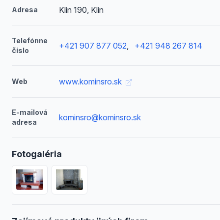
Klin 190, Klin
Adresa
Telefónne
+421 907 877 052
,
+421 948 267 814
číslo
www.kominsro.sk
Web
E-mailová
kominsro@kominsro.sk
adresa
Fotogaléria