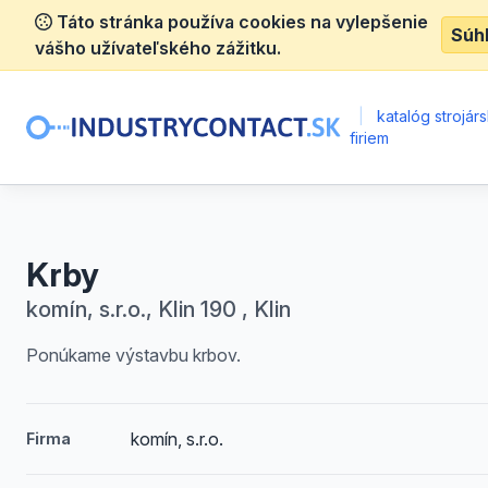
Táto stránka používa cookies na vylepšenie
Súh
vášho užívateľského zážitku.
|
katalóg strojár
firiem
Krby
komín, s.r.o., Klin 190 , Klin
Ponúkame výstavbu krbov.
komín, s.r.o.
Firma