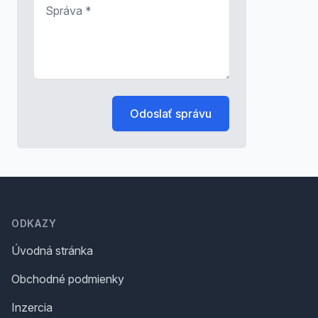
Správa
*
Odoslať správu
Footer
ODKAZY
Úvodná stránka
Obchodné podmienky
Inzercia