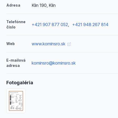
Klin 190, Klin
Adresa
Telefónne
+421 907 877 052
,
+421 948 267 814
číslo
www.kominsro.sk
Web
E-mailová
kominsro@kominsro.sk
adresa
Fotogaléria