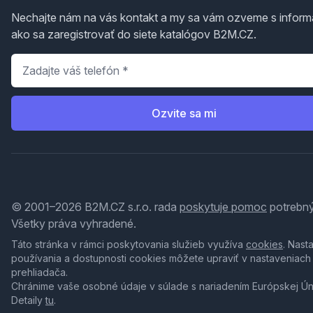
Nechajte nám na vás kontakt a my sa vám ozveme s inform
ako sa zaregistrovať do siete katalógov B2M.CZ.
Telefón
*
Ozvite sa mi
© 2001–2026 B2M.CZ s.r.o. rada
poskytuje pomoc
potrebný
Všetky práva vyhradené.
Táto stránka v rámci poskytovania služieb využíva
cookies
. Nast
používania a dostupnosti cookies môžete upraviť v nastaveniach
prehliadača.
Chránime vaše osobné údaje v súlade s nariadením Európskej Ú
Detaily
tu
.