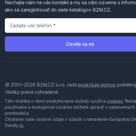
Nechajte nám na vás kontakt a my sa vám ozveme s inform
ako sa zaregistrovať do siete katalógov B2M.CZ.
Telefón
*
Ozvite sa mi
© 2001–2026 B2M.CZ s.r.o. rada
poskytuje pomoc
potrebný
Všetky práva vyhradené.
Táto stránka v rámci poskytovania služieb využíva
cookies
. Nast
používania a dostupnosti cookies môžete upraviť v nastaveniach
prehliadača.
Chránime vaše osobné údaje v súlade s nariadením Európskej Ú
Detaily
tu
.