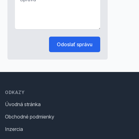
Odoslať správu
Footer
ODKAZY
Úvodná stránka
Obchodné podmienky
Inzercia