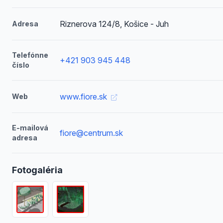
Riznerova 124/8, Košice - Juh
Adresa
Telefónne
+421 903 945 448
číslo
www.fiore.sk
Web
E-mailová
fiore@centrum.sk
adresa
Fotogaléria