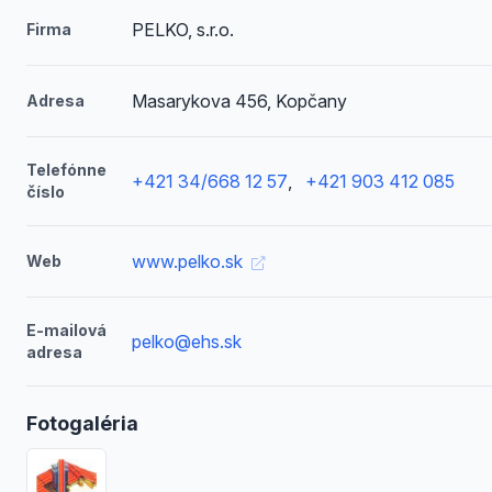
PELKO, s.r.o.
Firma
Masarykova 456, Kopčany
Adresa
Telefónne
+421 34/668 12 57
,
+421 903 412 085
číslo
www.pelko.sk
Web
E-mailová
pelko@ehs.sk
adresa
Fotogaléria