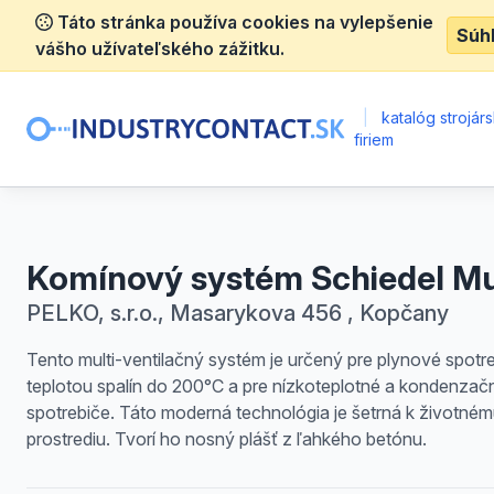
Táto stránka používa cookies na vylepšenie
Súh
vášho užívateľského zážitku.
|
katalóg strojár
firiem
Komínový systém Schiedel Mu
PELKO, s.r.o., Masarykova 456 , Kopčany
Tento multi-ventilačný systém je určený pre plynové spotr
teplotou spalín do 200°C a pre nízkoteplotné a kondenzač
spotrebiče. Táto moderná technológia je šetrná k životné
prostrediu. Tvorí ho nosný plášť z ľahkého betónu.