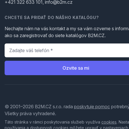
+421 322 633 101, info@b2m.cz
CHCETE SA PRIDAŤ DO NÁŠHO KATALÓGU?
Nechajte nám na vás kontakt a my sa vám ozveme s inform
ako sa zaregistrovať do siete katalógov B2M.CZ.
Telefón
*
Ozvite sa mi
© 2001–2026 B2M.CZ s.r.o. rada
poskytuje pomoc
potrebný
Všetky práva vyhradené.
Táto stránka v rámci poskytovania služieb využíva
cookies
. Nast
používania a dostupnosti cookies môžete upraviť v nastaveniach