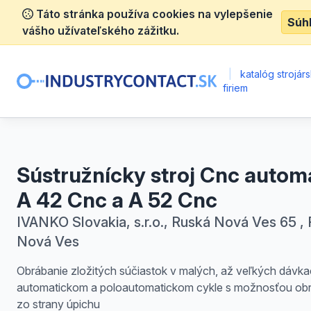
Táto stránka používa cookies na vylepšenie
Súh
vášho užívateľského zážitku.
|
katalóg strojár
firiem
Sústružnícky stroj Cnc autom
A 42 Cnc a A 52 Cnc
IVANKO Slovakia, s.r.o., Ruská Nová Ves 65 ,
Nová Ves
Obrábanie zložitých súčiastok v malých, až veľkých dávka
automatickom a poloautomatickom cykle s možnosťou ob
zo strany úpichu