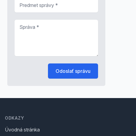
Predmet správy
*
Správa
*
Odoslať správu
Footer
ODKAZY
Úvodná stránka