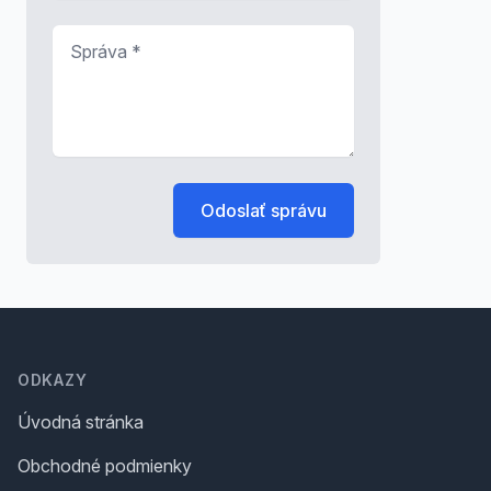
Správa
*
Odoslať správu
Footer
ODKAZY
Úvodná stránka
Obchodné podmienky