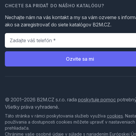
CHCETE SA PRIDAŤ DO NÁŠHO KATALÓGU?
Nechajte nám na vás kontakt a my sa vám ozveme s inform
ako sa zaregistrovať do siete katalógov B2M.CZ.
Telefón
*
Ozvite sa mi
© 2001–2026 B2M.CZ s.r.o. rada
poskytuje pomoc
potrebný
Všetky práva vyhradené.
Táto stránka v rámci poskytovania služieb využíva
cookies
. Nast
používania a dostupnosti cookies môžete upraviť v nastaveniach
prehliadača.
Chránime vaše osobné údaje v súlade s nariadením Európskej Ú