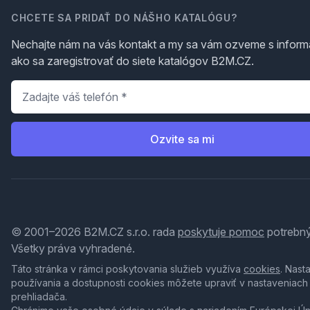
CHCETE SA PRIDAŤ DO NÁŠHO KATALÓGU?
Nechajte nám na vás kontakt a my sa vám ozveme s inform
ako sa zaregistrovať do siete katalógov B2M.CZ.
Telefón
*
Ozvite sa mi
© 2001–2026 B2M.CZ s.r.o. rada
poskytuje pomoc
potrebný
Všetky práva vyhradené.
Táto stránka v rámci poskytovania služieb využíva
cookies
. Nast
používania a dostupnosti cookies môžete upraviť v nastaveniach
prehliadača.