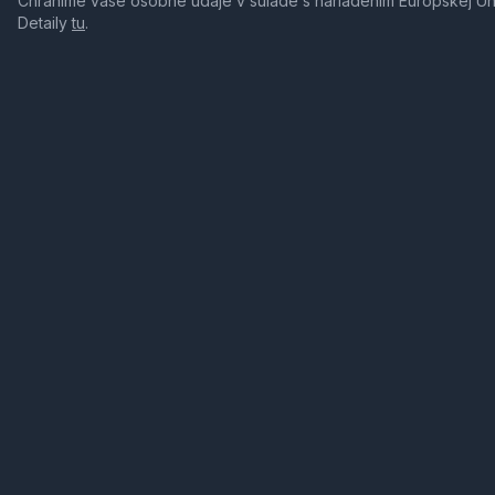
Chránime vaše osobné údaje v súlade s nariadením Európskej Ú
Detaily
tu
.