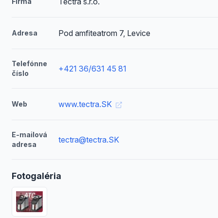
Tectra s.r.o.
Firma
Pod amfiteatrom 7, Levice
Adresa
Telefónne
+421 36/631 45 81
číslo
www.tectra.SK
Web
E-mailová
tectra@tectra.SK
adresa
Fotogaléria