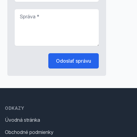
Správa
*
Odoslať správu
Footer
ODKAZY
Úvodná stránka
Obchodné podmienky