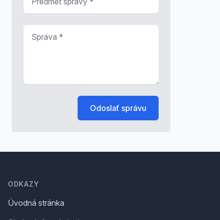
Správa
*
Odoslať správu
Footer
ODKAZY
Úvodná stránka