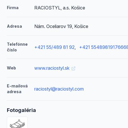
RACIOSTYL, a.s. Košice
Firma
Nám. Oceliarov 19, Košice
Adresa
Telefónne
+421 55/489 81 92
,
+421 5548981917666
číslo
www.raciostyl.sk
Web
E-mailová
raciostyl@raciostyl.com
adresa
Fotogaléria