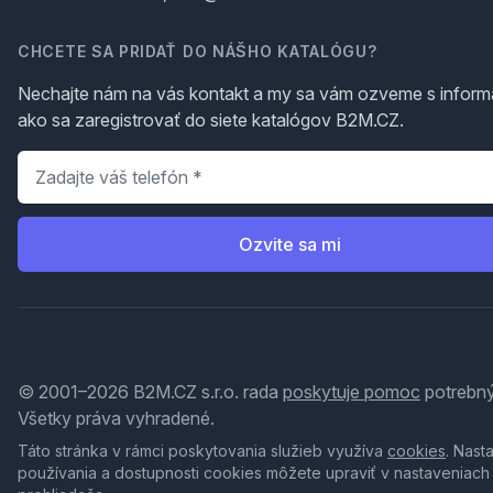
CHCETE SA PRIDAŤ DO NÁŠHO KATALÓGU?
Nechajte nám na vás kontakt a my sa vám ozveme s inform
ako sa zaregistrovať do siete katalógov B2M.CZ.
Telefón
*
Ozvite sa mi
© 2001–2026 B2M.CZ s.r.o. rada
poskytuje pomoc
potrebný
Všetky práva vyhradené.
Táto stránka v rámci poskytovania služieb využíva
cookies
. Nast
používania a dostupnosti cookies môžete upraviť v nastaveniach