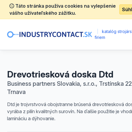
Táto stránka používa cookies na vylepšenie
Súh
vášho užívateľského zážitku.
|
katalóg strojár
firiem
Drevotriesková doska Dtd
Business partners Slovakia, s.r.o., Trstínska 22
Trnava
Dtd je trojvrstvová obojstranne brúsená drevotriesková do
vyrába z pilín kvalitných surovín. Na ďalšie použitie je vho
lamináciu a dýhovanie.