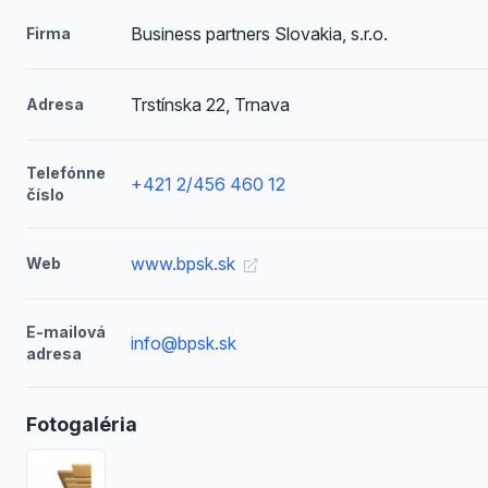
Business partners Slovakia, s.r.o.
Firma
Trstínska 22, Trnava
Adresa
Telefónne
+421 2/456 460 12
číslo
www.bpsk.sk
Web
E-mailová
info@bpsk.sk
adresa
Fotogaléria