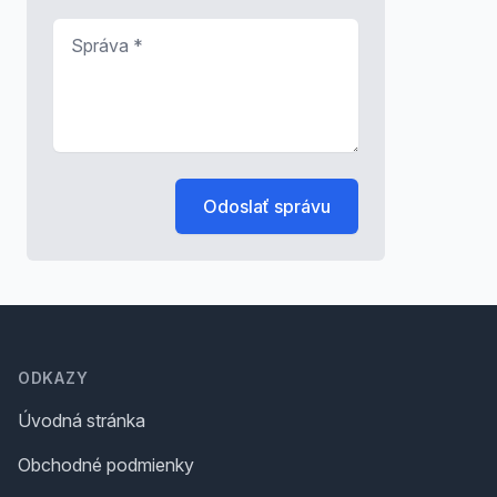
Správa
*
Odoslať správu
Footer
ODKAZY
Úvodná stránka
Obchodné podmienky