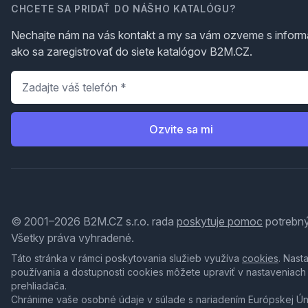
CHCETE SA PRIDAŤ DO NÁŠHO KATALÓGU?
Nechajte nám na vás kontakt a my sa vám ozveme s inform
ako sa zaregistrovať do siete katalógov B2M.CZ.
Telefón
*
Ozvite sa mi
© 2001–2026 B2M.CZ s.r.o. rada
poskytuje pomoc
potrebný
Všetky práva vyhradené.
Táto stránka v rámci poskytovania služieb využíva
cookies
. Nast
používania a dostupnosti cookies môžete upraviť v nastaveniach
prehliadača.
Chránime vaše osobné údaje v súlade s nariadením Európskej Ú