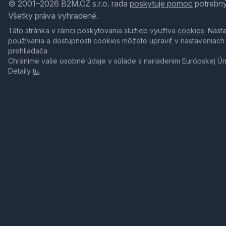
© 2001–2026 B2M.CZ s.r.o. rada
poskytuje pomoc
potrebný
Všetky práva vyhradené.
Táto stránka v rámci poskytovania služieb využíva
cookies
. Nast
používania a dostupnosti cookies môžete upraviť v nastaveniach
prehliadača.
Chránime vaše osobné údaje v súlade s nariadením Európskej Ú
Detaily
tu
.