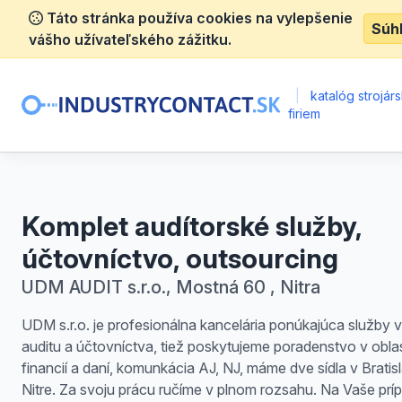
Táto stránka používa cookies na vylepšenie
Súh
vášho užívateľského zážitku.
|
katalóg strojár
firiem
Komplet audítorské služby,
účtovníctvo, outsourcing
UDM AUDIT s.r.o., Mostná 60 , Nitra
UDM s.r.o. je profesionálna kancelária ponúkajúca služby v
auditu a účtovníctva, tiež poskytujeme poradenstvo v oblas
financií a daní, komunkácia AJ, NJ, máme dve sídla v Bratis
Nitre. Za svoju prácu ručíme v plnom rozsahu. Na Vaše prí