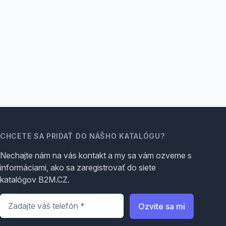
CHCETE SA PRIDAŤ DO NÁŠHO KATALÓGU?
Nechajte nám na vás kontakt a my sa vám ozveme s
informáciami, ako sa zaregistrovať do siete
katalógov B2M.CZ.
Telefón
*
Ozvite sa mi