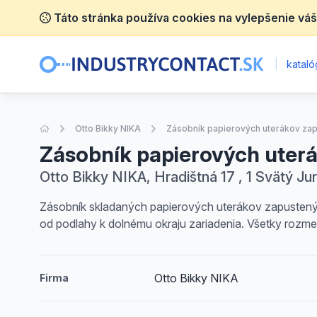
Táto stránka používa cookies na vylepšenie váš
|
katalóg
Úvodná stránka
Otto Bikky NIKA
Zásobník papierových uterákov zapu
Zásobník papierových uterá
Otto Bikky NIKA, Hradištná 17 , 1 Svätý Jur
Zásobník skladaných papierových uterákov zapustený 
od podlahy k dolnému okraju zariadenia. Všetky rozm
Otto Bikky NIKA
Firma