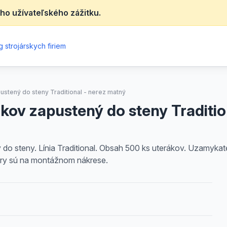
ho užívateľského zážitku.
 strojárskych firiem
stený do steny Traditional - nerez matný
kov zapustený do steny Traditio
do steny. Línia Traditional. Obsah 500 ks uterákov. Uzamyka
ery sú na montážnom nákrese.