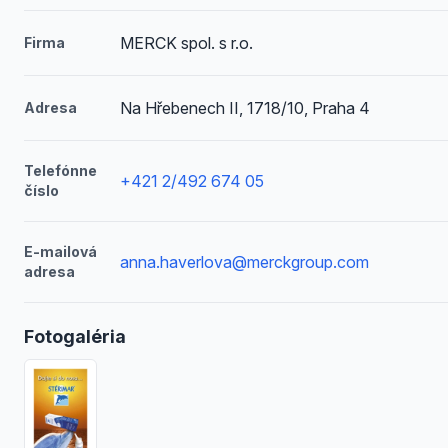
MERCK spol. s r.o.
Firma
Na Hřebenech II, 1718/10, Praha 4
Adresa
Telefónne
+421 2/492 674 05
číslo
E-mailová
anna.haverlova@merckgroup.com
adresa
Fotogaléria