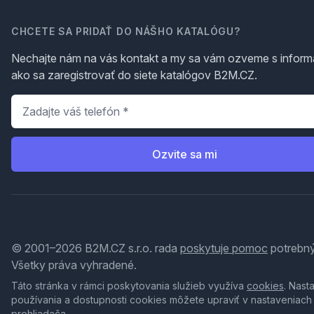
CHCETE SA PRIDAŤ DO NÁŠHO KATALÓGU?
Nechajte nám na vás kontakt a my sa vám ozveme s inform
ako sa zaregistrovať do siete katalógov B2M.CZ.
Telefón
*
Ozvite sa mi
© 2001–2026 B2M.CZ s.r.o. rada
poskytuje pomoc
potrebný
Všetky práva vyhradené.
Táto stránka v rámci poskytovania služieb využíva
cookies
. Nast
používania a dostupnosti cookies môžete upraviť v nastaveniach
prehliadača.