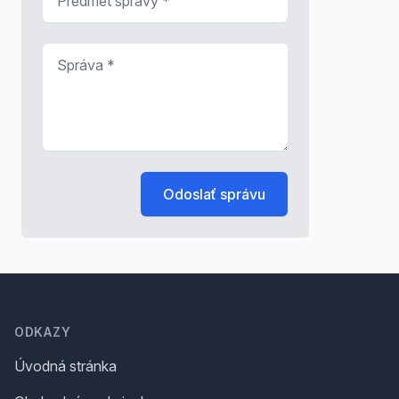
Správa
*
Odoslať správu
Footer
ODKAZY
Úvodná stránka