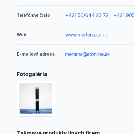
+421 56/644 23 72
,
+421 90
Telefónne číslo
www.mertens.sk
Web
mertens@stonline.sk
E-mailová adresa
Fotogaléria
Zajímavé produkty jiných firem