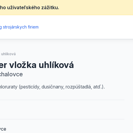
ho užívateľského zážitku.
 strojárskych firiem
 uhlíková
er vložka uhlíková
chalovce
oruraty (pesticídy, dusičnany, rozpúštadlá, atď.).
vce