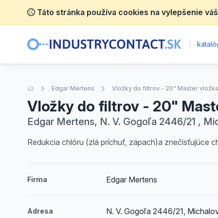
Táto stránka používa cookies na vylepšenie váš
|
katalóg
Úvodná stránka
Edgar Mertens
Vložky do filtrov - 20" Master vložka
Vložky do filtrov - 20" Mast
Edgar Mertens, N. V. Gogoľa 2446/21 , Mi
Redukcia chlóru (zlá príchuť, zápach)a znečisťujúce chl
Edgar Mertens
Firma
N. V. Gogoľa 2446/21, Michalo
Adresa