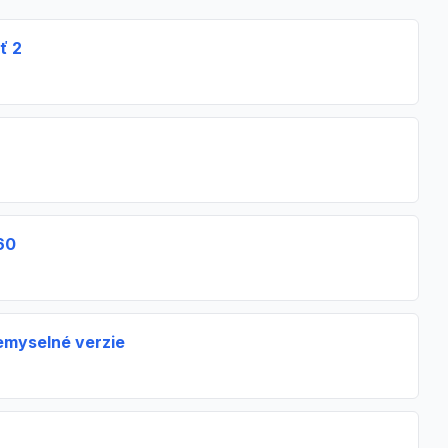
ť 2
60
myselné verzie