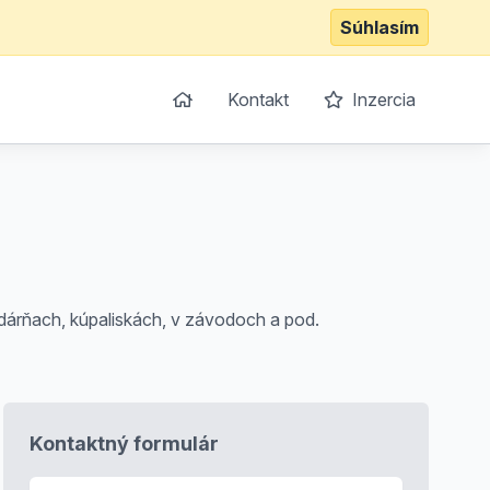
Súhlasím
Kontakt
Inzercia
odárňach, kúpaliskách, v závodoch a pod.
Kontaktný formulár
E-mail
*