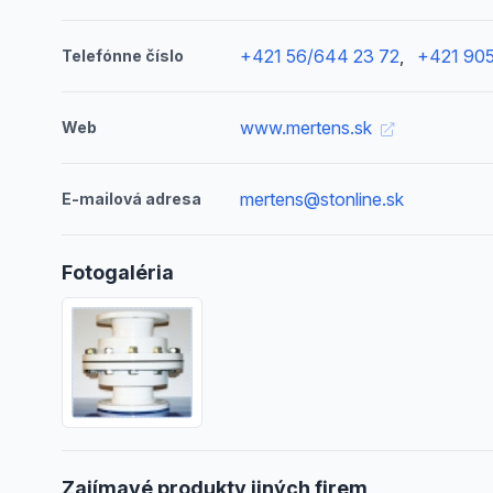
+421 56/644 23 72
,
+421 90
Telefónne číslo
www.mertens.sk
Web
mertens@stonline.sk
E-mailová adresa
Fotogaléria
Zajímavé produkty jiných firem