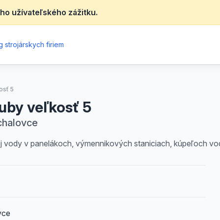
ho užívateľského zážitku.
 strojárskych firiem
osť 5
uby veľkosť 5
chalovce
denej vody v panelákoch, výmennikových staniciach, kúpeľoch v
vce